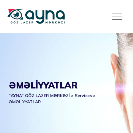
Skip
to
content
ƏMƏLİYYATLAR
“AYNA” GÖZ LAZER MƏRKƏZİ
>
Services
>
ƏMƏLİYYATLAR