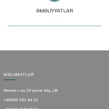
ƏMƏLİYYATLAR
MƏLUMATLAR
Nəsimi r-nu 20 yavar küç.,1B
+99450 391 94 22