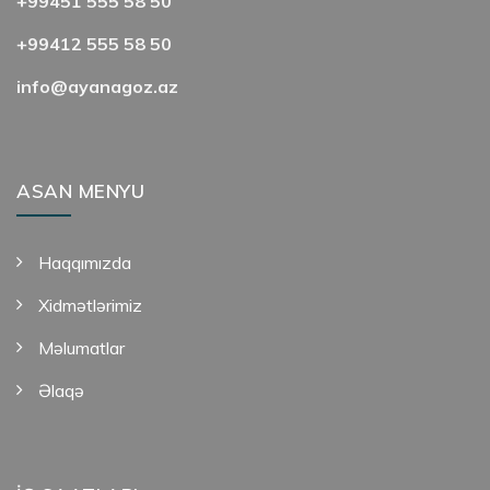
+99451 555 58 50
+99412 555 58 50
info@ayanagoz.az
ASAN MENYU
Haqqımızda
Xidmətlərimiz
Məlumatlar
Əlaqə