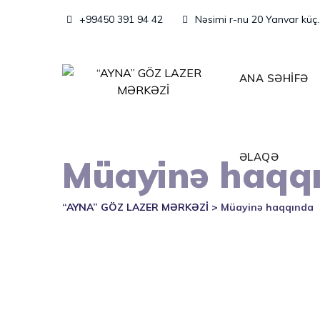
Skip
+99450 391 94 42
Nəsimi r-nu 20 Yanvar küç.
to
content
ANA SƏHİFƏ
ƏLAQƏ
Müayinə haqq
“AYNA” GÖZ LAZER MƏRKƏZİ
>
Müayinə haqqında