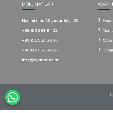
MƏLUMATLAR
ASAN 
Nəsimi r-nu 20 yavar küç.,1B
Haqq
+99450 391 94 22
Xidmə
+99451 555 58 50
Məlum
+99412 555 58 50
Əlaq
info@ayanagoz.az
C