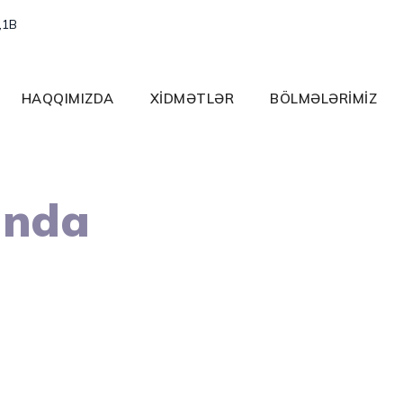
,1B
HAQQIMIZDA
XİDMƏTLƏR
BÖLMƏLƏRİMİZ
ında