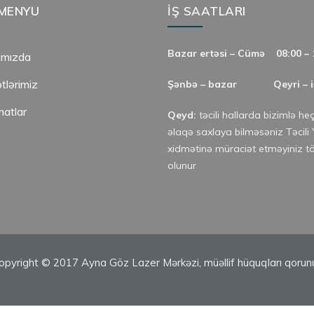
MENYU
İŞ SAATLARI
Bazar ertəsi – Cümə
08:00 – 
ımızda
tlərimiz
Şənbə – bazar
Qeyri – 
atlar
Qeyd:
təcili hallarda bizimlə he
əlaqə saxlaya bilməsəniz Təcili
ə
xidmətinə müraciət etməyiniz t
olunur
opyright © 2017 Ayna Göz Lazer Mərkəzi, müəllif hüquqları qorunu