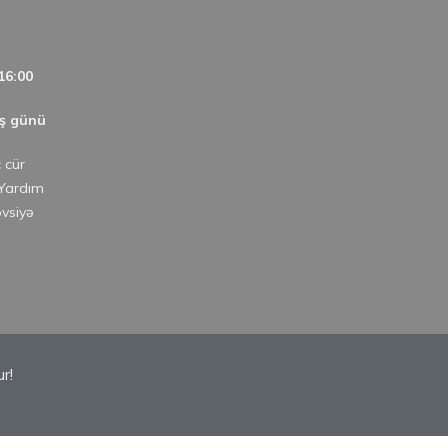
16:00
iş günü
ç cür
 Yardım
övsiyə
r!