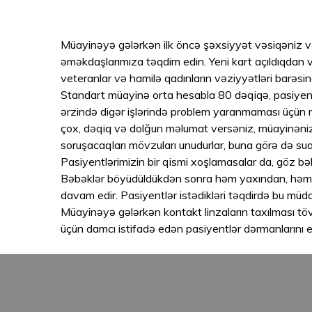
Müayinəyə gələrkən ilk öncə şəxsiyyət vəsiqəniz 
əməkdaşlarımıza təqdim edin. Yeni kart açıldıqdan və
veteranlar və hamilə qadınların vəziyyətləri barəs
Standart müayinə orta hesabla 80 dəqiqə, pasiyenti
ərzində digər işlərində problem yaranmaması üçün 
çox, dəqiq və dolğun məlumat versəniz, müayinəniz 
soruşacaqları mövzuları unudurlar, buna görə də sual
Pasiyentlərimizin bir qismi xoşlamasalar da, göz 
Bəbəklər böyüdüldükdən sonra həm yaxından, həm d
davam edir. Pasiyentlər istədikləri təqdirdə bu müdd
Müayinəyə gələrkən kontakt linzaların taxılması tö
üçün damcı istifadə edən pasiyentlər dərmanlarını e