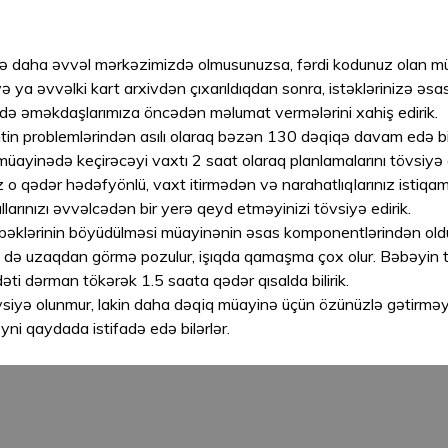
və daha əvvəl mərkəzimizdə olmusunuzsa, fərdi kodunuz olan mü
 ya əvvəlki kart arxivdən çıxarıldıqdan sonra, istəklərinizə əsasə
ində əməkdaşlarımıza öncədən məlumat vermələrini xahiş edirik.
n problemlərindən asılı olaraq bəzən 130 dəqiqə davam edə bili
müayinədə keçirəcəyi vaxtı 2 saat olaraq planlamalarını tövsiyə
o qədər hədəfyönlü, vaxt itirmədən və narahatlıqlarınız istiqa
larınızı əvvəlcədən bir yerə qeyd etməyinizi tövsiyə edirik.
bəbəklərinin böyüdülməsi müayinənin əsas komponentlərindən o
ə uzaqdan görmə pozulur, işıqda qamaşma çox olur. Bəbəyin tək
əti dərman tökərək 1.5 saata qədər qısalda bilirik.
vsiyə olunmur, lakin daha dəqiq müayinə üçün özünüzlə gətirməyi
yni qaydada istifadə edə bilərlər.