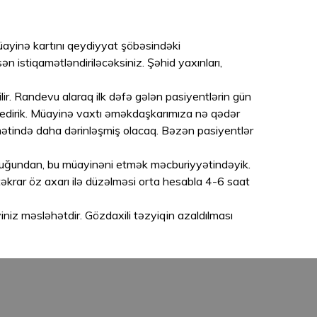
ayinə kartını qeydiyyat şöbəsindəki
n istiqamətləndiriləcəksiniz. Şəhid yaxınları,
r. Randevu alaraq ilk dəfə gələn pasiyentlərin gün
 edirik. Müayinə vaxtı əməkdaşkarımıza nə qədər
mətində daha dərinləşmiş olacaq. Bəzən pasiyentlər
lduğundan, bu müayinəni etmək məcburiyyətindəyik.
rar öz axarı ilə düzəlməsi orta hesabla 4-6 saat
niz məsləhətdir. Gözdaxili təzyiqin azaldılması