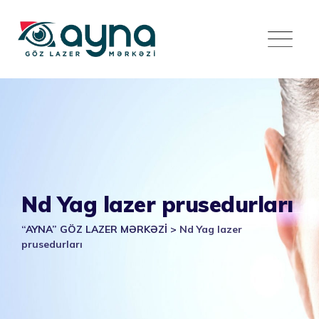
Skip
to
content
Nd Yag lazer prusedurları
“AYNA” GÖZ LAZER MƏRKƏZİ
>
Nd Yag lazer
prusedurları