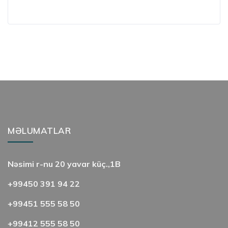
MƏLUMATLAR
Nəsimi r-nu 20 yavar küç.,1B
+99450 391 94 22
+99451 555 58 50
+99412 555 58 50