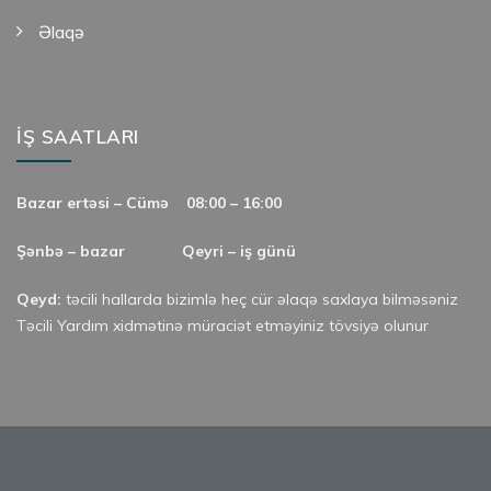
Əlaqə
İŞ SAATLARI
Bazar ertəsi – Cümə
08:00 – 16:00
Şənbə – bazar
Qeyri – iş günü
Qeyd:
təcili hallarda bizimlə heç cür əlaqə saxlaya bilməsəniz
Təcili Yardım xidmətinə müraciət etməyiniz tövsiyə olunur