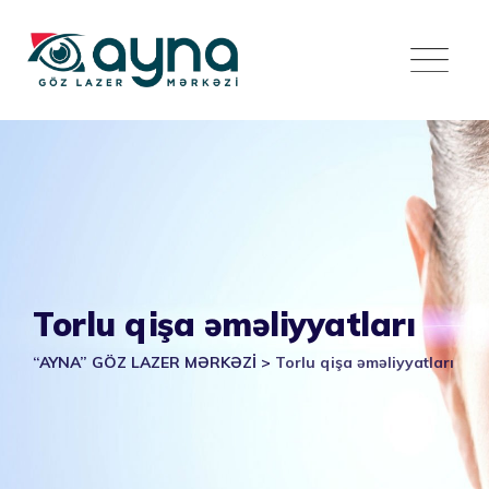
Skip
to
content
Torlu qişa əməliyyatları
“AYNA” GÖZ LAZER MƏRKƏZİ
>
Torlu qişa əməliyyatları