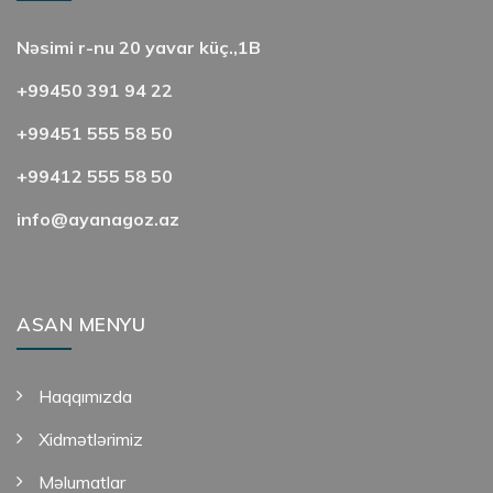
Nəsimi r-nu 20 yavar küç.,1B
+99450 391 94 22
+99451 555 58 50
+99412 555 58 50
info@ayanagoz.az
ASAN MENYU
Haqqımızda
Xidmətlərimiz
Məlumatlar