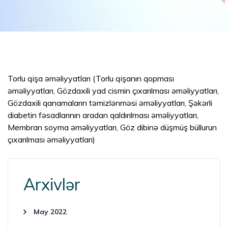
Torlu qişa əməliyyatları (Torlu qişanın qopması
əməliyyatları, Gözdaxili yad cismin çıxarılması əməliyyatları,
Gözdaxili qanamaların təmizlənməsi əməliyyatları, Şəkərli
diabetin fəsadlarının aradan qaldırılması əməliyyatları,
Membran soyma əməliyyatları, Göz dibinə düşmüş büllurun
çıxarılması əməliyyatları)
Arxivlər
May 2022