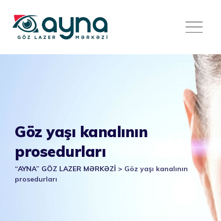
Skip
to
content
Göz yaşı kanalının
prosedurları
“AYNA” GÖZ LAZER MƏRKƏZİ
>
Göz yaşı kanalının
prosedurları