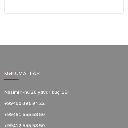
MƏLUMATLAR
Nəsimi r-nu 20 yavar küç.,1B
+99450 391 94 22
+99451 555 58 50
+99412 555 58 50